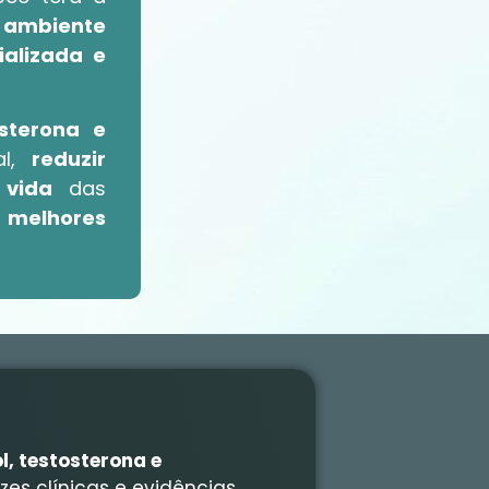
o ambiente
ializada e
osterona e
al,
reduzir
 vida
das
 melhores
l, testosterona e
zes clínicas e evidências