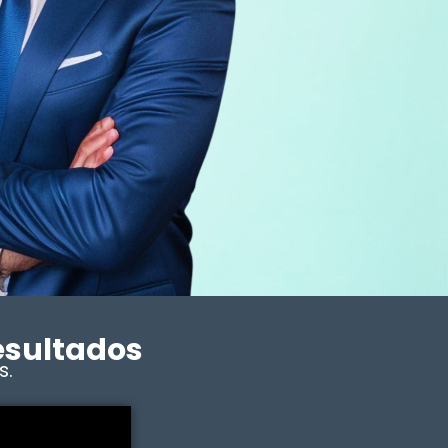
esultados
s.