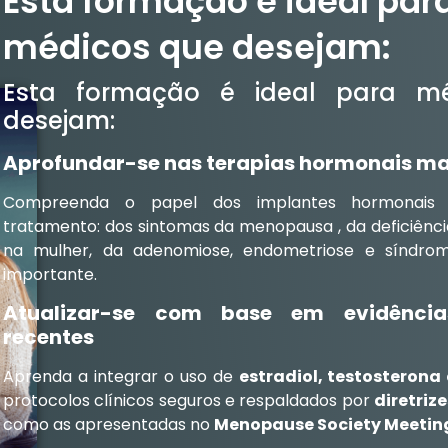
Esta formação é ideal par
médicos que desejam:
Esta formação é ideal para m
desejam:
Aprofundar-se nas terapias hormonais m
Compreenda o papel dos implantes hormonais 
tratamento: dos sintomas da menopausa , da deficiênci
na mulher, da adenomiose, endometriose e síndro
importante.
Atualizar-se com base em evidências
recentes
Aprenda a integrar o uso de
estradiol, testosterona
protocolos clínicos seguros e respaldados por
diretriz
como as apresentadas no
Menopause Society Meetin