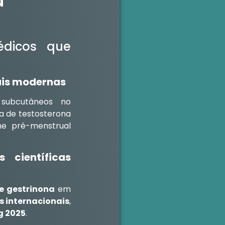
a
édicos que
ais modernas
subcutâneos no
a de testosterona
me pré-menstrual
 científicas
 e gestrinona
em
es internacionais
,
g 2025
.