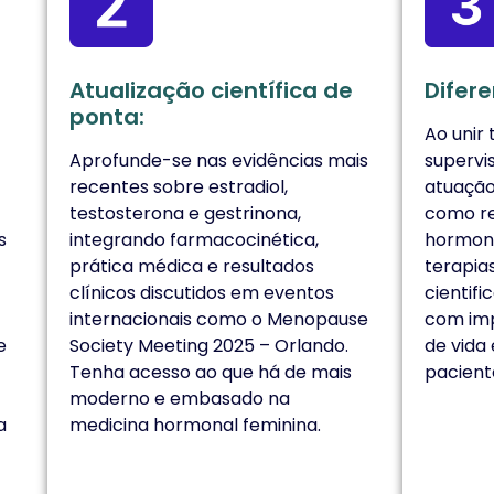
Atualização científica de
Difere
ponta:
Ao unir 
Aprofunde-se nas evidências mais
supervi
recentes sobre estradiol,
atuação
testosterona e gestrinona,
como re
s
integrando farmacocinética,
hormona
prática médica e resultados
terapias
clínicos discutidos em eventos
cientif
internacionais como o Menopause
com imp
e
Society Meeting 2025 – Orlando.
de vida
Tenha acesso ao que há de mais
pacient
moderno e embasado na
a
medicina hormonal feminina.