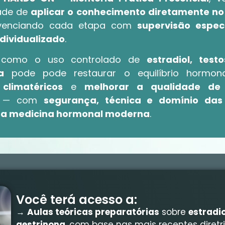
ade de
aplicar o conhecimento diretamente n
ivenciando cada etapa com
supervisão espec
ndividualizado
.
 como o uso controlado de
estradiol, test
a
pode pode restaurar o equilíbrio hormon
climatéricos
e
melhorar a qualidade de
es — com
segurança, técnica e domínio das
da medicina hormonal moderna
.
Você terá acesso a:
→
Aulas teóricas preparatórias
sobre
estradio
gestrinona
, com base nas mais recentes diretri