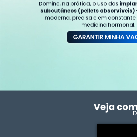
Domine, na prática, o uso dos
impla
subcutâneos (pellets absorvíveis)
moderna, precisa e em constante
medicina hormonal.
GARANTIR MINHA VA
Veja com
D