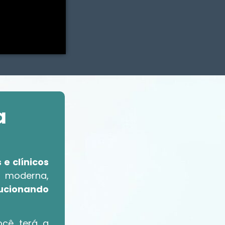
a
e clínicos
 moderna,
lucionando
ocê terá a