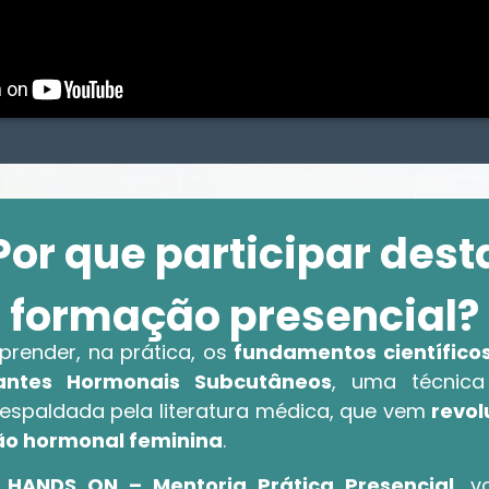
Por que participar dest
formação presencial?
prender, na prática, os
fundamentos científicos 
antes Hormonais Subcutâneos
, uma técnica
respaldada pela literatura médica, que vem
revo
ão hormonal feminina
.
o
HANDS ON – Mentoria Prática Presencial
, v