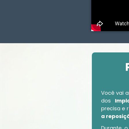
Você vai a
dos
Impl
precisa e 
a reposiç
Durante 