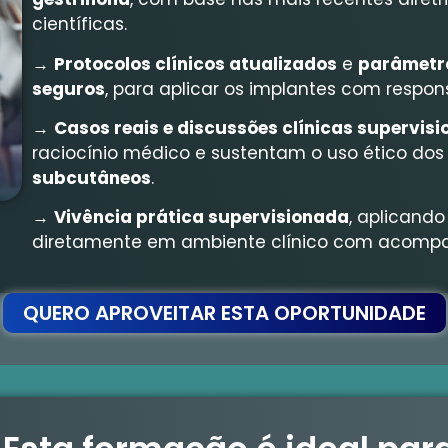
científicas.
→
Protocolos clínicos atualizados
e
parâmetro
seguros
, para aplicar os implantes com respon
→
Casos reais e discussões clínicas supervis
raciocínio médico e sustentam o uso ético do
subcutâneos
.
→
Vivência prática supervisionada
, aplicand
diretamente em ambiente clínico com acompa
QUERO APROVEITAR ESTA OPORTUNIDADE