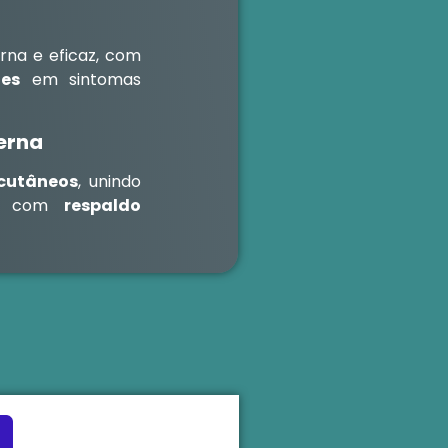
na e eficaz, com
tes
em sintomas
erna
cutâneos
, unindo
ico com
respaldo