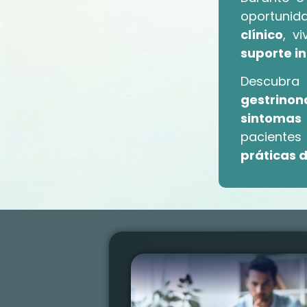
oportunid
clínico
, v
suporte i
Descubra
gestrinon
sintomas 
pacient
práticas 