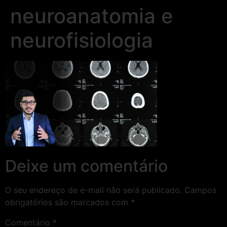
neuroanatomia e
neurofisiologia
Deixe um comentário
O seu endereço de e-mail não será publicado.
Campos
obrigatórios são marcados com
*
Comentário
*